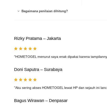
Bagaimana penilaian dihitung?
Rizky Pratama – Jakarta
"HOMETOGEL menurut saya enak dipakai karena tampilannya
Doni Saputra – Surabaya
"Aku sering akses HOMETOGEL lewat HP dan sejauh ini lanca
Bagus Wirawan – Denpasar