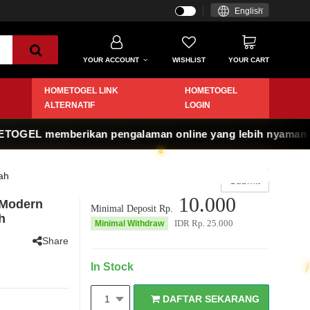
English
YOUR ACCOUNT
WISHLIST
YOUR CART
HOMETOGEL LINK
HOMETOGEL
ALTERNATIF
LOGIN
berikan pengalaman online yang lebih nyaman dan praktis 
ah
Submit
10.000
 Modern
Minimal Deposit Rp.
h
IDR Rp.
25.000
Minimal Withdraw
Share
In Stock
DAFTAR SEKARANG
1
DAFTAR SEKARANG