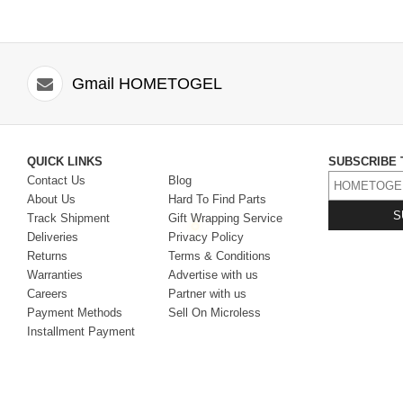
Gmail HOMETOGEL
QUICK LINKS
SUBSCRIBE
Contact Us
Blog
About Us
Hard To Find Parts
S
Track Shipment
Gift Wrapping Service
Deliveries
Privacy Policy
Returns
Terms & Conditions
Warranties
Advertise with us
Careers
Partner with us
Payment Methods
Sell On Microless
Installment Payment