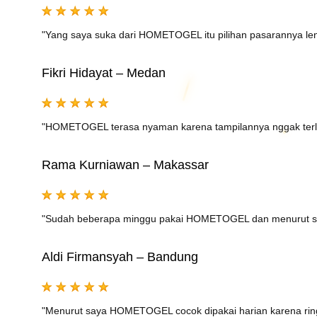
"Yang saya suka dari HOMETOGEL itu pilihan pasarannya leng
Fikri Hidayat – Medan
"HOMETOGEL terasa nyaman karena tampilannya nggak terlalu
Rama Kurniawan – Makassar
"Sudah beberapa minggu pakai HOMETOGEL dan menurut saya 
Aldi Firmansyah – Bandung
"Menurut saya HOMETOGEL cocok dipakai harian karena rin