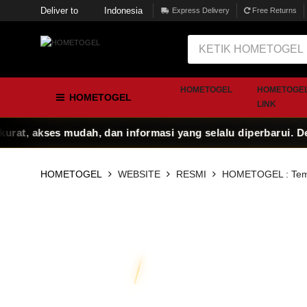
Deliver to
Indonesia
Express Delivery
Free Returns
HOMETOGEL
HOMETOGE
HOMETOGEL
LINK
udah, dan informasi yang selalu diperbarui. Dengan sistem
HOMETOGEL
WEBSITE
RESMI
HOMETOGEL : Temp