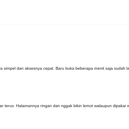
 simpel dan aksesnya cepat. Baru buka beberapa menit saja sudah
r terus. Halamannya ringan dan nggak bikin lemot walaupun dipakai m