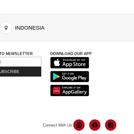
INDONESIA
 TO NEWSLETTER
DOWNLOAD OUR APP
UBSCRIBE
Connect With Us: