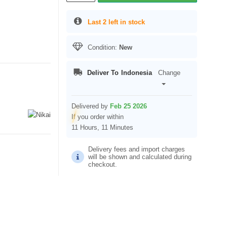
Last 2 left in stock
Condition:
New
Deliver To
Indonesia
Change
Delivered by
Feb 25 2026
If you order within
11 Hours, 11 Minutes
Delivery fees and import charges
will be shown and calculated during
checkout.