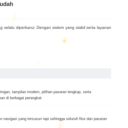
Mudah
selalu diperbarui. Dengan sistem yang stabil serta layanan
ringan, tampilan modern, pilihan pasaran lengkap, serta
n di berbagai perangkat.
avigasi yang tersusun rapi sehingga seluruh fitur dan pasaran